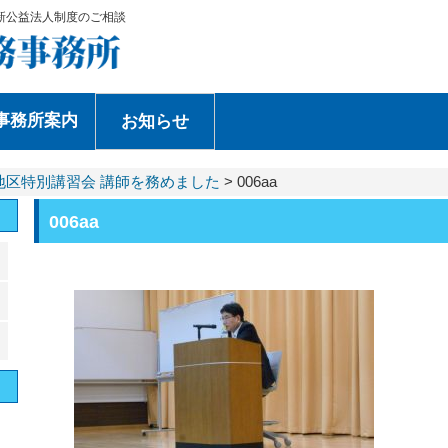
新公益法人制度のご相談
事務所案内
お知らせ
地区特別講習会 講師を務めました
>
006aa
006aa