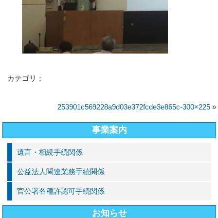
カテゴリ：
253901c569228a9d03e372fcde3e865c-300×225
»
事業案内
遺言・相続手続関係
公益法人関連業務手続関係
官公署各種許認可手続関係
お知らせ