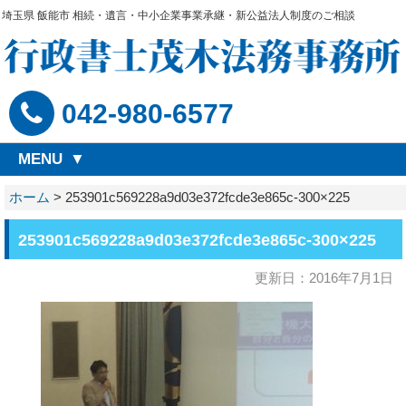
埼玉県 飯能市 相続・遺言・中小企業事業承継・新公益法人制度のご相談
042-980-6577
MENU
ホーム
>
253901c569228a9d03e372fcde3e865c-300×225
253901c569228a9d03e372fcde3e865c-300×225
更新日：2016年7月1日