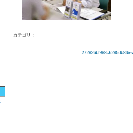
カテゴリ：
272826bf988c6285db8f6e