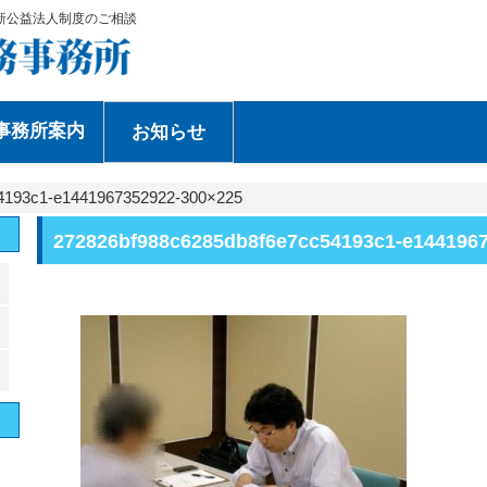
新公益法人制度のご相談
事務所案内
お知らせ
4193c1-e1441967352922-300×225
272826bf988c6285db8f6e7cc54193c1-e144196