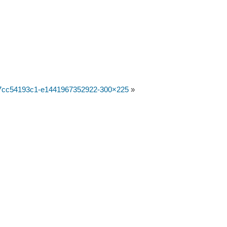
7cc54193c1-e1441967352922-300×225
»