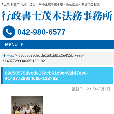
埼玉県 飯能市 相続・遺言・中小企業事業承継・新公益法人制度のご相談
042-980-6577
MENU
ホーム
>
69058579decde159cb61c9e492bf7ee8-
e1437728934665-123×92
69058579decde159cb61c9e492bf7ee8-
e1437728934665-123×92
更新日：2015年7月1日