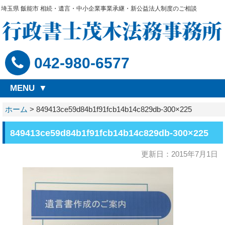
埼玉県 飯能市 相続・遺言・中小企業事業承継・新公益法人制度のご相談
042-980-6577
MENU
ホーム
>
849413ce59d84b1f91fcb14b14c829db-300×225
849413ce59d84b1f91fcb14b14c829db-300×225
更新日：2015年7月1日