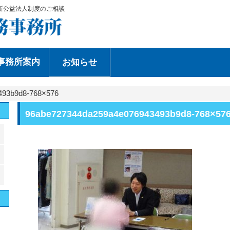
新公益法人制度のご相談
事務所案内
お知らせ
493b9d8-768×576
96abe727344da259a4e076943493b9d8-768×57