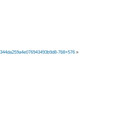
344da259a4e076943493b9d8-768×576
»