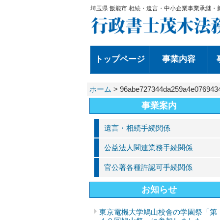
埼玉県 飯能市 相続・遺言・中小企業事業承継・
トップページ
事業内容
ホーム
>
96abe727344da259a4e076943
事業案内
遺言・相続手続関係
公益法人関連業務手続関係
官公署各種許認可手続関係
お知らせ
東京電機大学鳩山校舎の学園祭「第