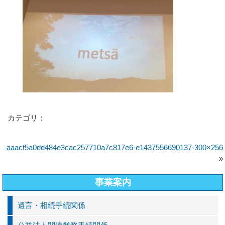
カテゴリ：
aaacf5a0dd484e3cac257710a7c817e6-e1437556690137-300×256
»
事業案内
遺言・相続手続関係