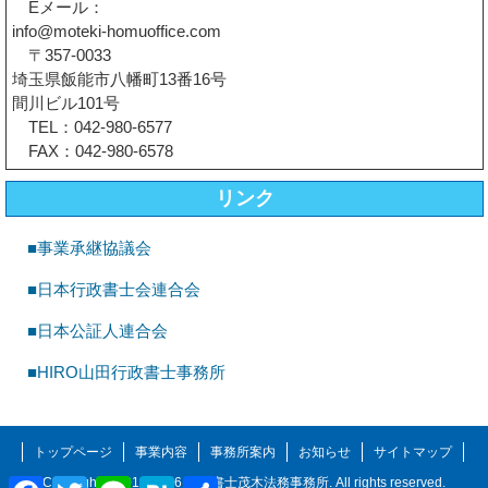
Eメール：
info@moteki-homuoffice.com
〒357-0033
埼玉県飯能市八幡町13番16号
間川ビル101号
TEL：042-980-6577
FAX：042-980-6578
リンク
■事業承継協議会
■日本行政書士会連合会
■日本公証人連合会
■HIRO山田行政書士事務所
トップページ
事業内容
事務所案内
お知らせ
サイトマップ
Facebook
Twitter
Line
Hatena
共
Copyright © 2012-2026
行政書士茂木法務事務所
. All rights reserved.