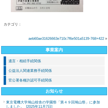
カテゴリ：
aeb60ae31626663e710c7f6e501a5139-768×422
»
事業案内
遺言・相続手続関係
公益法人関連業務手続関係
官公署各種許認可手続関係
お知らせ
東京電機大学鳩山校舎の学園祭「第４９回鳩山祭」に参加
しました。
[2025年11月7日]