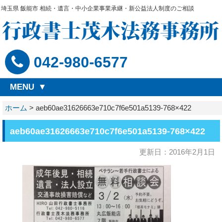
埼玉県 飯能市 相続・遺言・中小企業事業承継・新公益法人制度のご相談
042-980-6577
MENU
ホーム
>
aeb60ae31626663e710c7f6e501a5139-768×422
aeb60ae31626663e710c7f6e501a5139-768×422
更新日：2016年2月1日