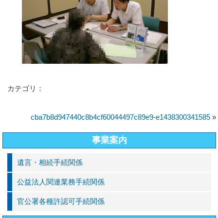
カテゴリ：
cba7b8d947440c8b4cf60044497c89e9-e1438300341585
»
事業案内
遺言・相続手続関係
公益法人関連業務手続関係
官公署各種許認可手続関係