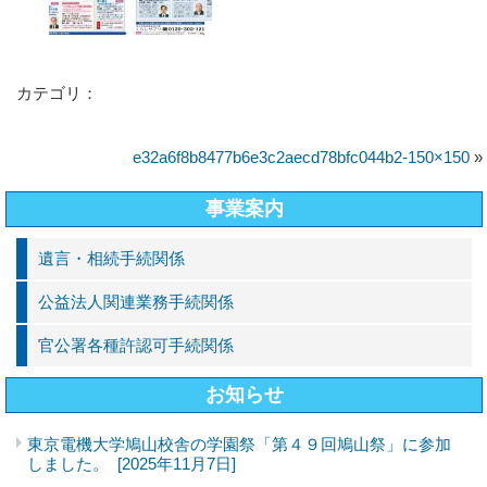
カテゴリ：
e32a6f8b8477b6e3c2aecd78bfc044b2-150×150
»
事業案内
遺言・相続手続関係
公益法人関連業務手続関係
官公署各種許認可手続関係
お知らせ
東京電機大学鳩山校舎の学園祭「第４９回鳩山祭」に参加
しました。
[2025年11月7日]