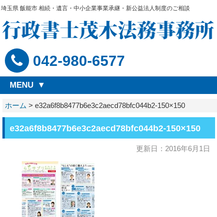
埼玉県 飯能市 相続・遺言・中小企業事業承継・新公益法人制度のご相談
042-980-6577
MENU
ホーム
>
e32a6f8b8477b6e3c2aecd78bfc044b2-150×150
e32a6f8b8477b6e3c2aecd78bfc044b2-150×150
更新日：2016年6月1日