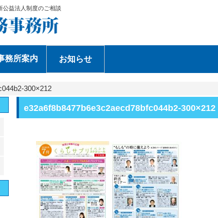
新公益法人制度のご相談
事務所案内
お知らせ
c044b2-300×212
e32a6f8b8477b6e3c2aecd78bfc044b2-300×212