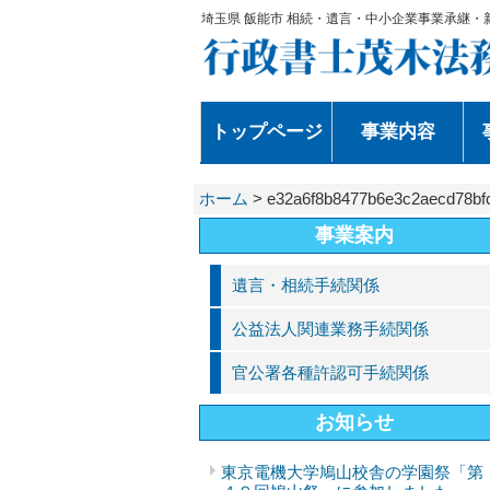
埼玉県 飯能市 相続・遺言・中小企業事業承継・
トップページ
事業内容
ホーム
>
e32a6f8b8477b6e3c2aecd78bf
事業案内
遺言・相続手続関係
公益法人関連業務手続関係
官公署各種許認可手続関係
お知らせ
東京電機大学鳩山校舎の学園祭「第