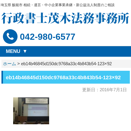
埼玉県 飯能市 相続・遺言・中小企業事業承継・新公益法人制度のご相談
042-980-6577
MENU
ホーム
>
eb14b46845d150dc9768a33c4b843b54-123×92
eb14b46845d150dc9768a33c4b843b54-123×92
更新日：2016年7月1日