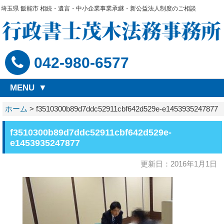
埼玉県 飯能市 相続・遺言・中小企業事業承継・新公益法人制度のご相談
042-980-6577
MENU
ホーム
>
f3510300b89d7ddc52911cbf642d529e-e1453935247877
f3510300b89d7ddc52911cbf642d529e-
e1453935247877
更新日：2016年1月1日