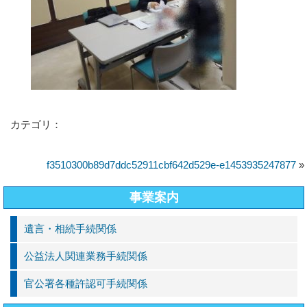
カテゴリ：
f3510300b89d7ddc52911cbf642d529e-e1453935247877
»
事業案内
遺言・相続手続関係
公益法人関連業務手続関係
官公署各種許認可手続関係