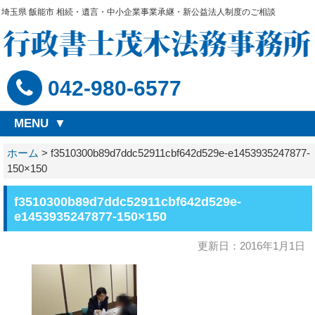
埼玉県 飯能市 相続・遺言・中小企業事業承継・新公益法人制度のご相談
042-980-6577
MENU
ホーム
>
f3510300b89d7ddc52911cbf642d529e-e1453935247877-
150×150
f3510300b89d7ddc52911cbf642d529e-
e1453935247877-150×150
更新日：2016年1月1日