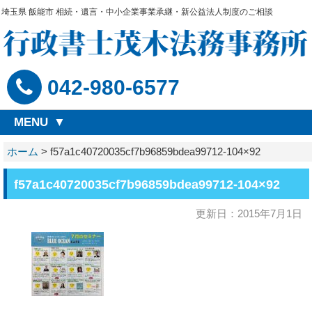
埼玉県 飯能市 相続・遺言・中小企業事業承継・新公益法人制度のご相談
042-980-6577
MENU
ホーム
>
f57a1c40720035cf7b96859bdea99712-104×92
f57a1c40720035cf7b96859bdea99712-104×92
更新日：2015年7月1日